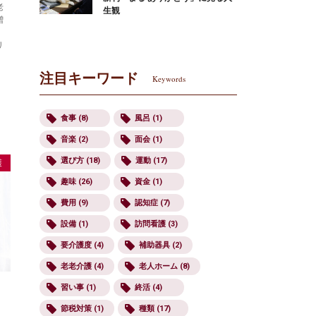
老
生観
増
リ
注目キーワード
Keywords
食事 (8)
風呂 (1)
音楽 (2)
面会 (1)
選び方 (18)
運動 (17)
護
趣味 (26)
資金 (1)
費用 (9)
認知症 (7)
設備 (1)
訪問看護 (3)
要介護度 (4)
補助器具 (2)
老老介護 (4)
老人ホーム (8)
習い事 (1)
終活 (4)
節税対策 (1)
種類 (17)