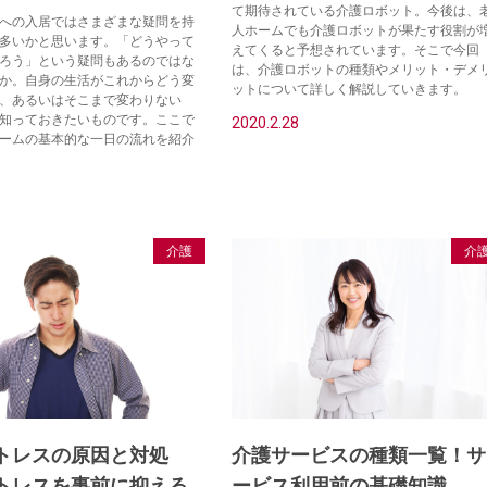
て期待されている介護ロボット。今後は、
への入居ではさまざまな疑問を持
人ホームでも介護ロボットが果たす役割が
多いかと思います。「どうやって
えてくると予想されています。そこで今回
ろう」という疑問もあるのではな
は、介護ロボットの種類やメリット・デメ
か。自身の生活がこれからどう変
ットについて詳しく解説していきます。
、あるいはそこまで変わりない
知っておきたいものです。ここで
2020.2.28
ームの基本的な一日の流れを紹介
介護
介
トレスの原因と対処
介護サービスの種類一覧！サ
トレスを事前に抑える
ービス利用前の基礎知識