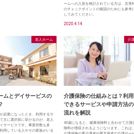
ームへの入居を検討されている方は、災害
3
のチェックポイントの確認のためにも参考
してみてください。
2020.4.14
老人ホーム
介
ームとデイサービスの
介護保険の仕組みとは？利用
？
できるサービスや申請方法の
流れを解説
が必要になったとき、利用するサ
て主に選択肢に挙がるのが、老人
40歳になると、健康保険料と合わせて介護
イサービスです。事業所数も多
険料が徴収されるようになります。これは
利用している人やその家族がいる
介護保険の要介護者や要支援者の介護サー