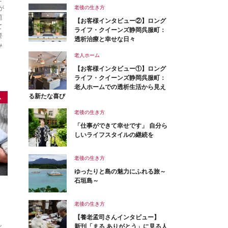
が
老後の生き方
題
【お客様インタビュー②】ロング
て
ライフ・クイーンズ静岡呉服町：
要
透析治療と幸せな日々
み
老人ホーム
【お客様インタビュー①】ロング
ライフ・クイーンズ静岡呉服町：
老人ホームでの透析生活から見え
る新たな喜び
ム
老後の生き方
「仕事ができて幸せです」 自分ら
しいライフスタイルの継続を
老後の生き方
ゆったりと島の魅力にふれる旅～
石垣島～
老後の生き方
【養老孟司さんインタビュー】
し
新刊「まる ありがとう」に見る人