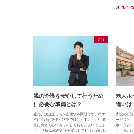
2020.4.2
介護
親の介護を安心して行うため
老人ホ
に必要な準備とは？
違いは
親の介護は誰しもが直面する問題です。今す
家族の介護
ぐに介護が必要な状態ではなくても、近い将
ービスとし
来に備えて心づもりをしておくと良いでしょ
ホームとデ
う。 今回は親の介護を安心して行うためにし
く、身近に