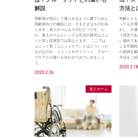
解説
方法と
高齢者が安心して暮らせるように建てられた
年齢ととも
高齢者向けの施設には、さまざまなものがあ
っても介護
ります。老人ホームもそのひとつです。た
かし、介護
だ、老人ホームといっても生活の様式はユニ
う状況であ
ット型と従来型では異なります。 ここでは、
い場合であ
ユニット型（ユニットケア）とはどういった
じる可能性
ものなのか、メリットやデメリット、グルー
の原因を解
プケアとの違いも合わせてみていきましょ
方法をご紹
う。
2020.2.1
2020.2.26
老人ホーム