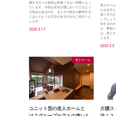
護する方々の負担は見過ごせない問題となっ
老人ホーム
ています。今回は在宅介護においてどのよう
たれる方も
な悩みがあるのか、またその悩みを解消する
過ごすのだ
にはどのような方法があるのかをご紹介いた
いでしょう
します。
化するのか
か、事前に
2020.3.17
は、老人ホ
します。
2020.3.3
老人ホーム
ユニット型の老人ホームと
介護ス
は？グループケアとの違いも
法！ス