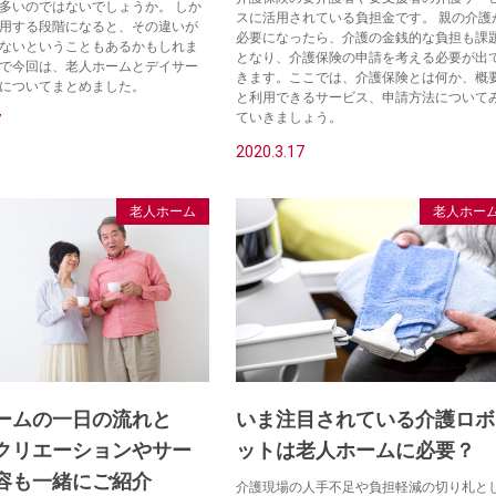
多いのではないでしょうか。 しか
スに活用されている負担金です。 親の介護
用する段階になると、その違いが
必要になったら、介護の金銭的な負担も課
ないということもあるかもしれま
となり、介護保険の申請を考える必要が出
で今回は、老人ホームとデイサー
きます。ここでは、介護保険とは何か、概
についてまとめました。
と利用できるサービス、申請方法について
ていきましょう。
7
2020.3.17
老人ホーム
老人ホー
ームの一日の流れと
いま注目されている介護ロボ
クリエーションやサー
ットは老人ホームに必要？
容も一緒にご紹介
介護現場の人手不足や負担軽減の切り札と