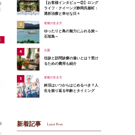
【お客様インタビュー②】ロング
時
ライフ・クイーンズ静岡呉服町：
に
透析治療と幸せな日々
老後の生き方
ゆったりと島の魅力にふれる旅～
石垣島～
護
介護
往診と訪問診療の違いとは？受け
るための費用も紹介
老後の生き方
終活はいつからはじめるべき？人
生を振り返る年齢とタイミング
新着記事
保
Latest Posts
、
ビ