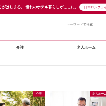
方がはじまる。
憧れのホテル暮らしがここに。
日本ロングラ
介護
老人ホーム
介護
老人ホー