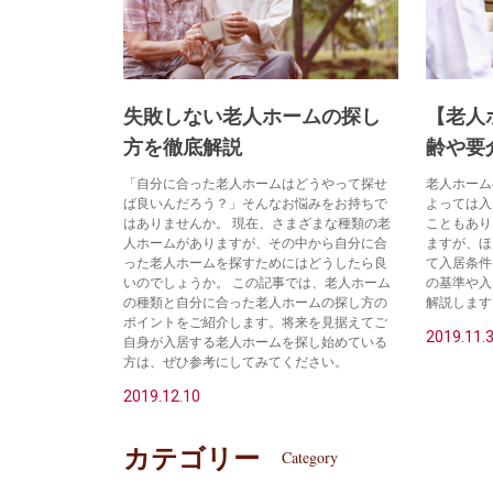
失敗しない老人ホームの探し
【老人
方を徹底解説
齢や要
「自分に合った老人ホームはどうやって探せ
老人ホーム
ば良いんだろう？」そんなお悩みをお持ちで
よっては入
はありませんか。 現在、さまざまな種類の老
こともあり
人ホームがありますが、その中から自分に合
ますが、ほ
った老人ホームを探すためにはどうしたら良
て入居条件
いのでしょうか。 この記事では、老人ホーム
の基準や入
の種類と自分に合った老人ホームの探し方の
解説します
ポイントをご紹介します。将来を見据えてご
2019.11.
自身が入居する老人ホームを探し始めている
方は、ぜひ参考にしてみてください。
2019.12.10
カテゴリー
Category