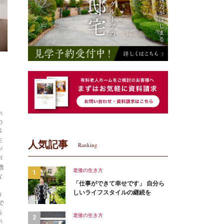
ホ
の
多
生
人気記事
Ranking
が
ポ
数
老後の生き方
な
「仕事ができて幸せです」 自分ら
しいライフスタイルの継続を
う
で
る
老後の生き方
ホ