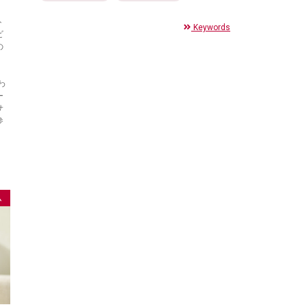
ト
Keywords
ビ
の
わ
ー
サ
参
ム