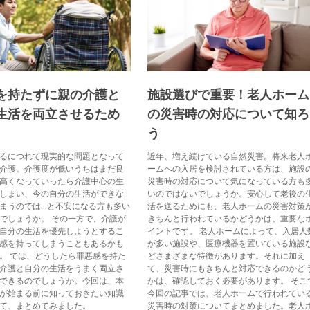
を持たずに親の介護と
施設選びで重要！老人ホーム
生活を両立させるため
の災害時の対応について知ろ
う
るにつれて現実的な問題となって
近年、増え続けている自然災害。将来老人
介護。介護度が低いうちはまだ良
ームへの入居を検討されている方は、施設
高くなっていったら介護中心の生
災害時の対応について気になっている方も
しまい、今の自分の生活ができな
いのではないでしょうか。安心して老後の
まうのでは…と不安になる方も多い
活を送るためにも、老人ホームの災害対策
でしょうか。 その一方で、介護が
きちんと行われているかどうかは、重要な
自分の生活を優先しようとするこ
イントです。 老人ホームによって、入居人
感を持ってしまうこともあるかも
が多い施設や、医療機器を置いている施設
。 では、どうしたら罪悪感を持た
どさまざまな特徴があります。それに加え
介護と自分の生活をうまく両立さ
て、災害時にもきちんと対応できるのかど
できるのでしょうか。今回は、本
かは、確認しておく必要があります。 そこ
が始まる前に知っておきたい知識
今回の記事では、老人ホームで行われてい
て、まとめてみました。
災害時の対策についてまとめました。老人