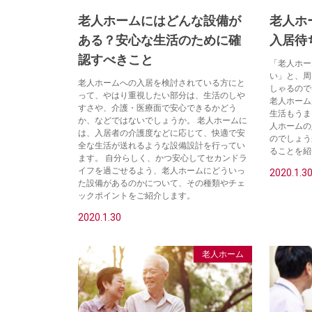
老人ホームにはどんな設備が
老人ホ
ある？安心な生活のために確
入居待
認すべきこと
「老人ホー
い」と、周
老人ホームへの入居を検討されている方にと
しゃるので
って、やはり重視したい部分は、生活のしや
老人ホーム
すさや、介護・医療面で安心できるかどう
生活もうま
か、などではないでしょうか。 老人ホームに
人ホームの
は、入居者の介護度などに応じて、快適で安
のでしょう
全な生活が送れるような設備設計を行ってい
ることを紹
ます。 自分らしく、かつ安心してセカンドラ
イフを過ごせるよう、老人ホームにどういっ
2020.1.3
た設備があるのかについて、その種類やチェ
ックポイントをご紹介します。
2020.1.30
老人ホーム