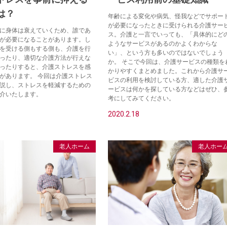
は？
年齢による変化や病気、怪我などでサポー
が必要になったときに受けられる介護サー
に身体は衰えていくため、誰であ
ス。介護と一言でいっても、「具体的にど
が必要になることがあります。し
ようなサービスがあるのかよくわからな
を受ける側もする側も、介護を行
い」、という方も多いのではないでしょう
ったり、適切な介護方法が行えな
か。 そこで今回は、介護サービスの種類を
ったりすると、介護ストレスを感
かりやすくまとめました。これから介護サ
があります。 今回は介護ストレス
ビスの利用を検討している方、適した介護
説し、ストレスを軽減するための
ービスは何かを探している方などはぜひ、
介いたします。
考にしてみてください。
8
2020.2.18
老人ホーム
老人ホー