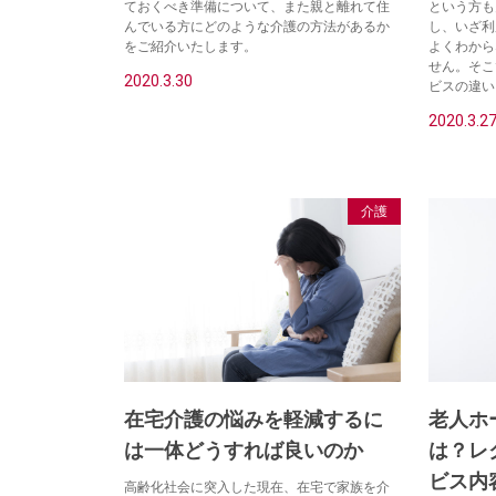
ておくべき準備について、また親と離れて住
という方も
んでいる方にどのような介護の方法があるか
し、いざ利
をご紹介いたします。
よくわから
せん。そこ
2020.3.30
ビスの違い
2020.3.2
介護
在宅介護の悩みを軽減するに
老人ホ
は一体どうすれば良いのか
は？レ
ビス内
高齢化社会に突入した現在、在宅で家族を介