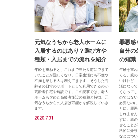
元気なうちから老人ホームに
罪悪感
入居するのはあり？選び方や
自分の
種類・入居までの流れを紹介
の知識
年齢を重ねると、これまで当たり前にできて
年齢を重ね
いたことが難しくなり、日常生活にも不便や
くる、親の
不満を感じる人は増えてきます。そうした高
いけれど、
齢者の日常のサポートとして利用できるのが
活になって
高齢者住宅や施設です。この記事では、老人
くなってし
ホームも含めた高齢者施設の種類と特徴、元
のではない
気なうちからの入居は可能かを解説していき
必要なのに
ます。
とに、罪悪
しれません
2020.7.31
ずに、親の
せることが
格的に介護
などについ