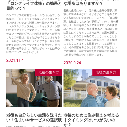
「ロングライフ体操」の効果と
な場所はありますか？
目的って？
老後の生活に向けて、定年後の趣味や仕事、家
族との連絡手段など、さまざまなことを考えて
ロングライフの有料老人ホームで行われている
いる方は多いのではないでしょうか。 「終の棲
体操に、「ロングライフ体操」というロングラ
家」も検討しておきたい事柄の1つです。終の棲
イフがオリジナルで開発した体操があります。
家とは、生涯を終えるまで生活するための住居
「ヘルス＆ナチュラルビューティ」スポーツ部
のことを指します。 年を重ねると、今の家では
門のエグゼクティブマネジャーでシドニー五輪
生活しにくくなってしまったり、介護が必要に
テコンドー銅メダリストの岡本依子さんが開発
なったりすることがあるでしょう。そんなとき
したこの体操は、立ちながら行うことはもちろ
に備えて、元気なうちから住居スペースを検討
ん、座りながらでも行うことができ、全身が動
しておくことはとても重要です。 この記事で
かせて気分もハツラツとすると評判です。開発
は、終の棲家を考えるときに検討しておきたい
者の岡本依子さんに、体操のポイントと効果や
生活環境や、自宅や病院を終の棲家にする場合
目的についてうかがいました。
に必要な準備について紹介します。
2021.11.4
2020.9.24
老後の生き方
老後の生き方
老後も自分らしい生活を送りた
老後のために住み替えを考える
い！住まいやサービスの選択肢
｜タイミングはいつが良いの
か？
50代、60代となると、友人や知人との会話の中