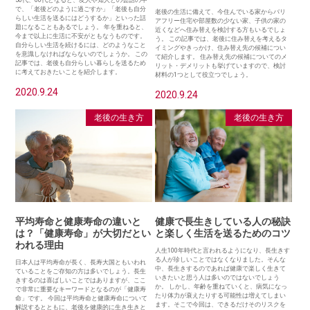
で、「老後どのように過ごすか」「老後も自分
老後の生活に備えて、今住んでいる家からバリ
らしい生活を送るにはどうするか」といった話
アフリー住宅や部屋数の少ない家、子供の家の
題になることもあるでしょう。 年を重ねると、
近くなどへ住み替えを検討する方もいるでしょ
今まで以上に生活に不安がともなうものです。
う。 この記事では、老後に住み替えを考えるタ
自分らしい生活を続けるには、どのようなこと
イミングやきっかけ、住み替え先の候補につい
を意識しなければならないのでしょうか。 この
て紹介します。 住み替え先の候補についてのメ
記事では、老後も自分らしい暮らしを送るため
リット・デメリットも挙げていますので、検討
に考えておきたいことを紹介します。
材料の1つとして役立つでしょう。
2020.9.24
2020.9.24
老後の生き方
老後の生き方
平均寿命と健康寿命の違いと
健康で長生きしている人の秘訣
は？「健康寿命」が大切だとい
と楽しく生活を送るためのコツ
われる理由
人生100年時代と言われるようになり、長生きす
る人が珍しいことではなくなりました。そんな
日本人は平均寿命が長く、長寿大国ともいわれ
中、長生きするのであれば健康で楽しく生きて
ていることをご存知の方は多いでしょう。長生
いきたいと思う人は多いのではないでしょう
きするのは喜ばしいことではありますが、ここ
か。 しかし、年齢を重ねていくと、病気になっ
で非常に重要なキーワードとなるのが「健康寿
たり体力が衰えたりする可能性は増えてしまい
命」です。 今回は平均寿命と健康寿命について
ます。そこで今回は、できるだけそのリスクを
解説するとともに、老後を健康的に生き生きと