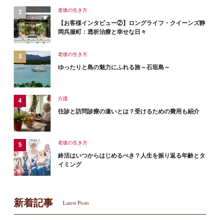
老後の生き方
【お客様インタビュー②】ロングライフ・クイーンズ静
岡呉服町：透析治療と幸せな日々
老後の生き方
ゆったりと島の魅力にふれる旅～石垣島～
介護
往診と訪問診療の違いとは？受けるための費用も紹介
老後の生き方
終活はいつからはじめるべき？人生を振り返る年齢とタ
イミング
新着記事
Latest Posts