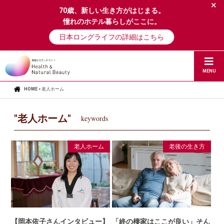
×
70歳、新しい生き方がはじまる。
憧れのホテル暮らしがここに。
日本ロングライフの詳細はこちら
MENU
HOME
»
老人ホーム
"老人ホーム"
keywords
老人ホーム
老後の生き方
【岡本依子さんインタビュー】
「終の棲家はここが良い」そん