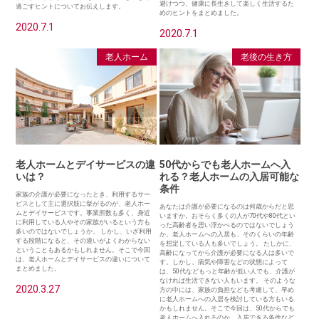
避けつつ、健康に長生きして楽しく生活するた
過ごすヒントについてお伝えします。
めのヒントをまとめました。
2020.7.1
2020.7.1
老人ホーム
老後の生き方
老人ホームとデイサービスの違
50代からでも老人ホームへ入
いは？
れる？老人ホームの入居可能な
条件
家族の介護が必要になったとき、利用するサー
ビスとして主に選択肢に挙がるのが、老人ホー
あなたは介護が必要になるのは何歳からだと思
ムとデイサービスです。事業所数も多く、身近
いますか。おそらく多くの人が70代や80代とい
に利用している人やその家族がいるという方も
った高齢者を思い浮かべるのではないでしょう
多いのではないでしょうか。 しかし、いざ利用
か。老人ホームへの入居も、そのくらいの年齢
する段階になると、その違いがよくわからない
を想定している人も多いでしょう。 たしかに、
ということもあるかもしれません。そこで今回
高齢になってから介護が必要になる人は多いで
は、老人ホームとデイサービスの違いについて
す。しかし、病気や障害などの状態によって
まとめました。
は、50代などもっと年齢が低い人でも、介護が
なければ生活できない人もいます。 そのような
2020.3.27
方の中には、家族の負担なども考慮して、早め
に老人ホームへの入居を検討している方もいる
かもしれません。そこで今回は、50代からでも
老人ホームへ入れるのか、入居できる条件など