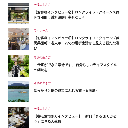
老後の生き方
【お客様インタビュー②】ロングライフ・クイーンズ静
岡呉服町：透析治療と幸せな日々
老人ホーム
【お客様インタビュー①】ロングライフ・クイーンズ静
岡呉服町：老人ホームでの透析生活から見える新たな喜
び
老後の生き方
「仕事ができて幸せです」 自分らしいライフスタイル
の継続を
老後の生き方
ゆったりと島の魅力にふれる旅～石垣島～
老後の生き方
【養老孟司さんインタビュー】 新刊「まる ありがと
う」に見る人生観