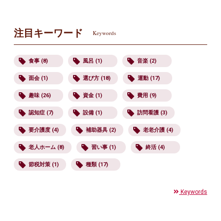
注目キーワード
Keywords
食事 (8)
風呂 (1)
音楽 (2)
面会 (1)
選び方 (18)
運動 (17)
趣味 (26)
資金 (1)
費用 (9)
認知症 (7)
設備 (1)
訪問看護 (3)
要介護度 (4)
補助器具 (2)
老老介護 (4)
老人ホーム (8)
習い事 (1)
終活 (4)
節税対策 (1)
種類 (17)
Keywords