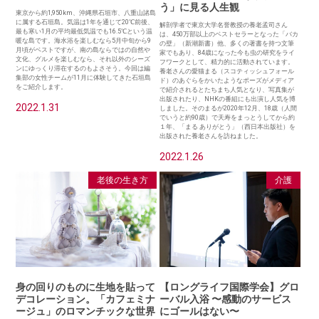
う」に見る人生観
東京から約1,950km、沖縄県石垣市、八重山諸島
に属する石垣島。気温は1年を通じて20℃前後、
解剖学者で東京大学名誉教授の養老孟司さん
最も寒い1月の平均最低気温でも16.5℃という温
は、450万部以上のベストセラーとなった「バカ
暖な島です。海水浴を楽しむなら5月中旬から9
の壁」（新潮新書）他、多くの著書を持つ文筆
月頃がベストですが、南の島ならではの自然や
家でもあり、84歳になった今も虫の研究をライ
文化、グルメを楽しむなら、それ以外のシーズ
フワークとして、精力的に活動されています。
ンにゆっくり滞在するのもよさそう。今回は編
養老さんの愛猫まる（スコティッシュフォール
集部の女性チームが11月に体験してきた石垣島
ド）のあぐらをかいたようなポーズがメディア
をご紹介します。
で紹介されるとたちまち人気となり、写真集が
出版されたり、NHKの番組にも出演し人気を博
2022.1.31
しました。そのまるが2020年12月、18歳（人間
でいうと約90歳）で天寿をまっとうしてから約
１年、「まる ありがとう」（西日本出版社）を
出版された養老さんを訪ねました。
2022.1.26
老後の生き方
介護
身の回りのものに生地を貼って
【ロングライフ国際学会】グロ
デコレーション。「カフェミナ
ーバル入浴 〜感動のサービス
ージュ」のロマンチックな世界
にゴールはない〜