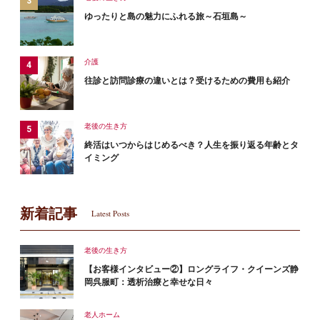
ゆったりと島の魅力にふれる旅～石垣島～
介護
往診と訪問診療の違いとは？受けるための費用も紹介
老後の生き方
終活はいつからはじめるべき？人生を振り返る年齢とタ
イミング
新着記事
Latest Posts
老後の生き方
【お客様インタビュー②】ロングライフ・クイーンズ静
岡呉服町：透析治療と幸せな日々
老人ホーム