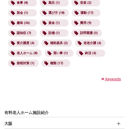
食事 (8)
風呂 (1)
音楽 (2)
面会 (1)
選び方 (18)
運動 (17)
趣味 (26)
資金 (1)
費用 (9)
認知症 (7)
設備 (1)
訪問看護 (3)
要介護度 (4)
補助器具 (2)
老老介護 (4)
老人ホーム (8)
習い事 (1)
終活 (4)
節税対策 (1)
種類 (17)
Keywords
有料老人ホーム施設紹介
大阪