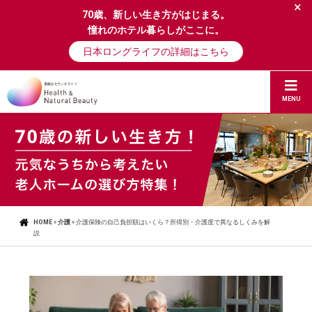
×
70歳、新しい生き方がはじまる。
憧れのホテル暮らしがここに。
日本ロングライフの詳細はこちら
MENU
HOME
»
介護
»
介護保険の自己負担額はいくら？所得別・介護度で異なるしくみを解
説