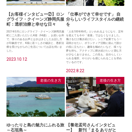
【お客様インタビュー②】ロン
「仕事ができて幸せです」 自
グライフ・クイーンズ静岡呉服
分らしいライフスタイルの継続
町：透析治療と幸せな日々
を
2021年3月にロングライフ・クイーンズ静岡呉服
「人生100年時代」といわれるようになり、定年
町にご入居いただいたK様（94歳）。お若いお年
を迎えても今や「老後」ではなくなりました。
で、張りのあるお声とはきはきとしたお話し方
働けるだけ働き続けたい、シニア起業でもう一
が印象的です。K様に若々しさの秘訣と、透析治
花咲かせたい、ボランティア活動に励んで誰か
療を受けながらのご生活についてお話を伺いま
の役に立ちたい、趣味を極めたいなど、様々な
した。
夢を持ち、アクティブに輝き続けたいと望む方
が少なくありません。この先も、自分らしくい
2023.10.12
られる場所、やりがいを感じられることを求め
ているのです。
2022.8.22
老後の生き方
老後の生き方
ゆったりと島の魅力にふれる旅
【養老孟司さんインタビュ
～石垣島～
ー】 新刊「まる ありがと