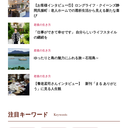
【お客様インタビュー①】ロングライフ・クイーンズ静
岡呉服町：老人ホームでの透析生活から見える新たな喜
び
老後の生き方
「仕事ができて幸せです」 自分らしいライフスタイル
の継続を
老後の生き方
ゆったりと島の魅力にふれる旅～石垣島～
老後の生き方
【養老孟司さんインタビュー】 新刊「まる ありがと
う」に見る人生観
注目キーワード
Keywords