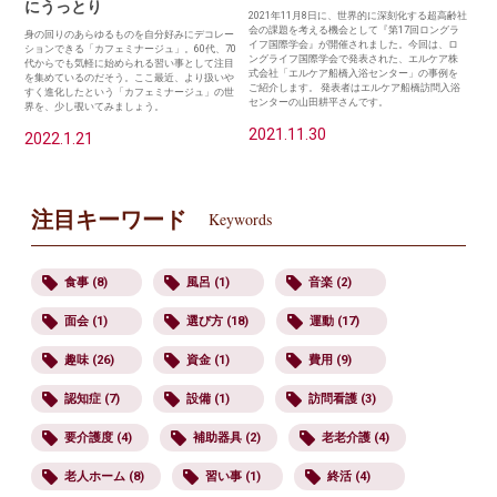
にうっとり
2021年11月8日に、世界的に深刻化する超高齢社
会の課題を考える機会として『第17回ロングラ
身の回りのあらゆるものを自分好みにデコレー
イフ国際学会』が開催されました。今回は、ロ
ションできる「カフェミナージュ」。60代、70
ングライフ国際学会で発表された、エルケア株
代からでも気軽に始められる習い事として注目
式会社「エルケア船橋入浴センター」の事例を
を集めているのだそう。ここ最近、より扱いや
ご紹介します。 発表者はエルケア船橋訪問入浴
すく進化したという「カフェミナージュ」の世
センターの山田耕平さんです。
界を、少し覗いてみましょう。
2021.11.30
2022.1.21
注目キーワード
Keywords
食事 (8)
風呂 (1)
音楽 (2)
面会 (1)
選び方 (18)
運動 (17)
趣味 (26)
資金 (1)
費用 (9)
認知症 (7)
設備 (1)
訪問看護 (3)
要介護度 (4)
補助器具 (2)
老老介護 (4)
老人ホーム (8)
習い事 (1)
終活 (4)