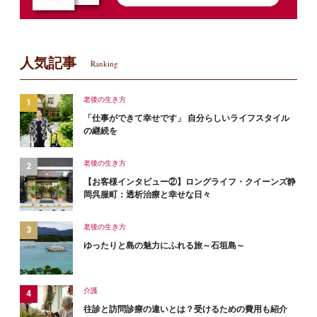
人気記事
Ranking
老後の生き方
「仕事ができて幸せです」 自分らしいライフスタイル
の継続を
老後の生き方
【お客様インタビュー②】ロングライフ・クイーンズ静
岡呉服町：透析治療と幸せな日々
老後の生き方
ゆったりと島の魅力にふれる旅～石垣島～
介護
往診と訪問診療の違いとは？受けるための費用も紹介