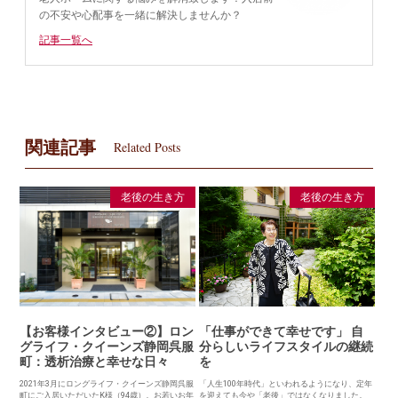
の不安や心配事を一緒に解決しませんか？
記事一覧へ
関連記事
Related Posts
老後の生き方
老後の生き方
【お客様インタビュー②】ロン
「仕事ができて幸せです」 自
グライフ・クイーンズ静岡呉服
分らしいライフスタイルの継続
町：透析治療と幸せな日々
を
2021年3月にロングライフ・クイーンズ静岡呉服
「人生100年時代」といわれるようになり、定年
町にご入居いただいたK様（94歳）。お若いお年
を迎えても今や「老後」ではなくなりました。