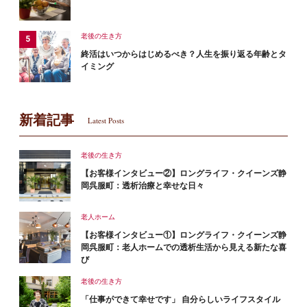
老後の生き方
終活はいつからはじめるべき？人生を振り返る年齢とタ
イミング
新着記事
Latest Posts
老後の生き方
【お客様インタビュー②】ロングライフ・クイーンズ静
岡呉服町：透析治療と幸せな日々
老人ホーム
【お客様インタビュー①】ロングライフ・クイーンズ静
岡呉服町：老人ホームでの透析生活から見える新たな喜
び
老後の生き方
「仕事ができて幸せです」 自分らしいライフスタイル