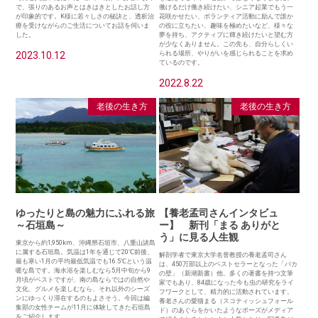
で、張りのあるお声とはきはきとしたお話し方
働けるだけ働き続けたい、シニア起業でもう一
が印象的です。K様に若々しさの秘訣と、透析治
花咲かせたい、ボランティア活動に励んで誰か
療を受けながらのご生活についてお話を伺いま
の役に立ちたい、趣味を極めたいなど、様々な
した。
夢を持ち、アクティブに輝き続けたいと望む方
が少なくありません。この先も、自分らしくい
2023.10.12
られる場所、やりがいを感じられることを求め
ているのです。
2022.8.22
老後の生き方
老後の生き方
ゆったりと島の魅力にふれる旅
【養老孟司さんインタビュ
～石垣島～
ー】 新刊「まる ありがと
う」に見る人生観
東京から約1,950km、沖縄県石垣市、八重山諸島
に属する石垣島。気温は1年を通じて20℃前後、
解剖学者で東京大学名誉教授の養老孟司さん
最も寒い1月の平均最低気温でも16.5℃という温
は、450万部以上のベストセラーとなった「バカ
暖な島です。海水浴を楽しむなら5月中旬から9
の壁」（新潮新書）他、多くの著書を持つ文筆
月頃がベストですが、南の島ならではの自然や
家でもあり、84歳になった今も虫の研究をライ
文化、グルメを楽しむなら、それ以外のシーズ
フワークとして、精力的に活動されています。
ンにゆっくり滞在するのもよさそう。今回は編
養老さんの愛猫まる（スコティッシュフォール
集部の女性チームが11月に体験してきた石垣島
ド）のあぐらをかいたようなポーズがメディア
をご紹介します。