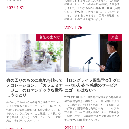
で紹介されるとたちまち人気となり、写真集が
出版されたり、NHKの番組にも出演し人気を博
2022.1.31
しました。そのまるが2020年12月、18歳（人間
でいうと約90歳）で天寿をまっとうしてから約
１年、「まる ありがとう」（西日本出版社）を
出版された養老さんを訪ねました。
2022.1.26
老後の生き方
介護
身の回りのものに生地を貼って
【ロングライフ国際学会】グロ
デコレーション。「カフェミナ
ーバル入浴 〜感動のサービス
ージュ」のロマンチックな世界
にゴールはない〜
にうっとり
2021年11月8日に、世界的に深刻化する超高齢社
会の課題を考える機会として『第17回ロングラ
身の回りのあらゆるものを自分好みにデコレー
イフ国際学会』が開催されました。今回は、ロ
ションできる「カフェミナージュ」。60代、70
ングライフ国際学会で発表された、エルケア株
代からでも気軽に始められる習い事として注目
式会社「エルケア船橋入浴センター」の事例を
を集めているのだそう。ここ最近、より扱いや
ご紹介します。 発表者はエルケア船橋訪問入浴
すく進化したという「カフェミナージュ」の世
センターの山田耕平さんです。
界を、少し覗いてみましょう。
2021.11.30