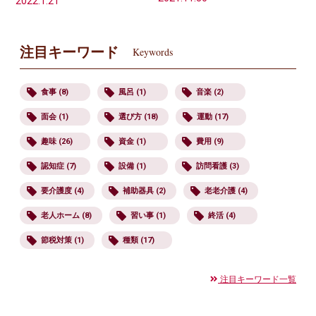
2022.1.21
注目キーワード
Keywords
食事 (8)
風呂 (1)
音楽 (2)
面会 (1)
選び方 (18)
運動 (17)
趣味 (26)
資金 (1)
費用 (9)
認知症 (7)
設備 (1)
訪問看護 (3)
要介護度 (4)
補助器具 (2)
老老介護 (4)
老人ホーム (8)
習い事 (1)
終活 (4)
節税対策 (1)
種類 (17)
注目キーワード一覧