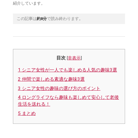
紹介しています。
この記事は
約8分
で読み終わります。
目次
[
非表示
]
1
シニア女性が一人でも楽しめる人気の趣味3選
2
仲間で楽しめる素適な趣味3選
3
シニア女性の趣味の選び方のポイント
4
ロングライフなら趣味も楽しめて安心して老後
生活を送れる！
5
まとめ