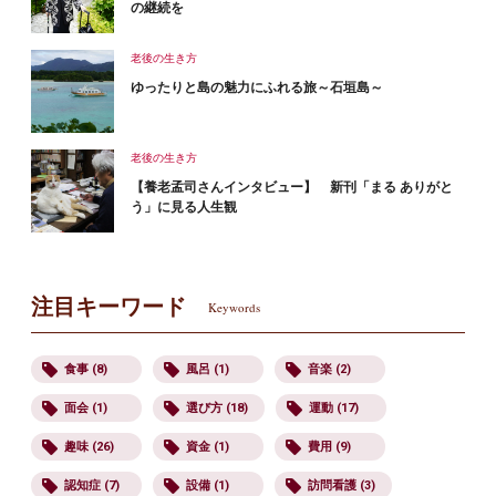
の継続を
老後の生き方
ゆったりと島の魅力にふれる旅～石垣島～
老後の生き方
【養老孟司さんインタビュー】 新刊「まる ありがと
う」に見る人生観
注目キーワード
Keywords
食事 (8)
風呂 (1)
音楽 (2)
面会 (1)
選び方 (18)
運動 (17)
趣味 (26)
資金 (1)
費用 (9)
認知症 (7)
設備 (1)
訪問看護 (3)