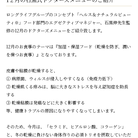
ロングライフグループのコンセプト「ヘルス＆ナチュラルビュー
ティ※」フード部門のエグゼクティブマネジャー、石黒伸先生監
修の12月のドクターズメニューをご紹介致します。
12月のお食事のテーマは『加湿・保湿フード（乾燥を防ぎ、潤い
を保つお食事）』となっております。
皮膚や粘膜が乾燥すると、
① 病原菌、ウィルスが侵入しやすくなる（免疫力低下）
② 乾燥肌くる痒みは、脳に大きなストレスを与え認知症を助長
する
③ 乾燥粘膜は発癌などに大きく影響する
等、健康トラブルの原因になりやすくなってしまいます。
そのため、今月は、「セラミド、ヒアルロン酸、コラーゲン」
と、冬の乾燥に負けない身体作りの必須トリオを摂取していただ