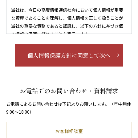
当社は、今日の高度情報通信社会において個人情報が重要
な資産であることを理解し、個人情報を正しく扱うことが
当社の重要な責務であると認識し、以下の方針に基づき個
人情報の保護に努めることを宣言します。
第1．個人情報保護に関する法令や規律の遵守
個人情報保護方針に
同意して次へ
当社は、個人情報の保護に関する法令及びその他の
規範を遵守し、個人情報を適正に取り扱います。
第2．個人情報の取得
当社が個人情報を取得する際には、利用目的を明確
お電話でのお問い合わせ・資料請求
化するよう努力し、適法かつ公正な手段によって、
個人情報を取得します。
お電話によるお問い合わせは下記よりお願いします。（年中無休
9:00〜18:00）
第3．個人情報の利用
当社が取得した個人情報は、取得の際に示した利用
お客様相談室
目的もしくは、それと合理的な関連性のある範囲内