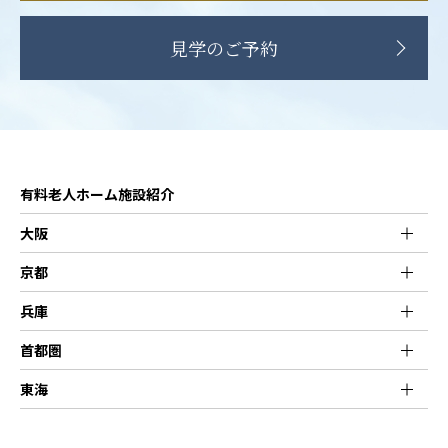
第6．個人情報の開示・訂正・利用停止・消去
当社は、本人が個人情報について、開示・訂正・利
見学のご予約
用停止・消去などを求める権利を有していることを
認識し、個人情報相談窓口を設置して、これらの要
求ある場合には、法令に従って速やかに対応しま
す。
第7．組織・体制
有料老人ホーム施設紹介
当社は、業務上使用する個人情報について適正な管
大阪
理を実施するとともに、業務上の個人情報の適正な
取扱いを実現するための体制を構築します。
京都
兵庫
第8．個人情報保護コンプライアンス・プログラムの策
定・実施
首都圏
当社は、この個人保護方針を実行するため、個人情
東海
報保護コンプライアンス・プログラムを策定し、こ
れを研修・教育を通じて社内に周知徹底させて実行