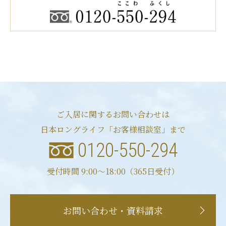
で、業務の遂行上必要 な限りにおいて利用します。
また、個人情報を第三者との間で共同利用し、また
は、個人情報の取扱いを第三者に委託する場合に
は、共同利用の相手方および第 三者について個人情
報の適正な利用を実現するための監督を行います。
第4．個人情報の第三者提供
当社は、法令に定める場合を除き、個人情報を事前
に本人の同意を得ることなく第三者に提供しませ
ご入居に関するお問い合わせは
ん。
日本ロングライフ「お客様相談室」まで
0120-550-294
第5．個人情報の管理
当社は、個人情報の正確性および最新性を保ち、安
受付時間 9:00〜18:00（365日受付）
全に管理するとともに個人情報の紛失、改ざん、漏
洩などを防止するため、必要かつ適正な情報セキュ
リティー対策を実現します。
お問い合わせ・資料請求