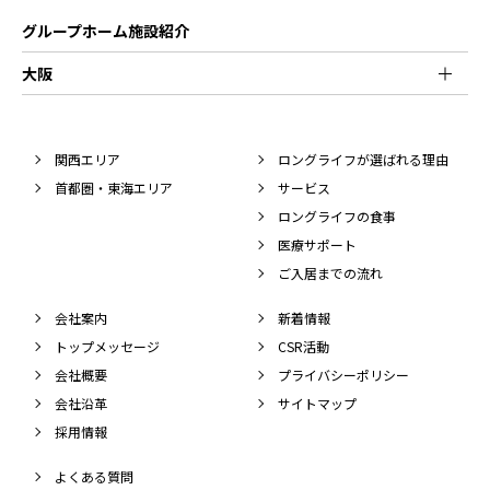
し、継続的に改善することによって、常に最良の状
グループホーム施設紹介
態を維持します。
大阪
第9．Cookie情報の利用について
日本ロングライフ株式会社では、Yahoo!・Googleを
はじめとする第三者からcookie情報を利用して広告
関西エリア
ロングライフが選ばれる理由
を配信する場合がございます。
首都圏・東海エリア
サービス
cookie情報によって個人を特定することはできず、
ロングライフの食事
お客様個人のプライバシーを侵害することはござい
医療サポート
ません。また、取得されたcookie情報は、弊社プラ
ご入居までの流れ
イバシーポリシーに従って取り扱われます。お客様
会社案内
新着情報
は、cookieの送受信に関して「すべてのcookieを許
トップメッセージ
CSR活動
可する」、「すべてのcookieを拒否する」、などを
会社概要
プライバシーポリシー
ブラウザ設定より任意に選択でき、cookie受信を拒
会社沿革
サイトマップ
否することができます。
採用情報
令和2年2月7日改定
よくある質問