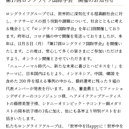
ロングライフグループでは、世界的に深刻化する超高齢社会に対
し、ケアサービスの担う役割や課題について、社会とともに考え
る機会として『ロングライフ国際学会』を年に1回開催しており
ます。昨年は、コロナ禍の中で開催を見送っておりましたが、本
年は、11月８日（月）『第17回ロングライフ国際学会』を開催い
たします。この度は、安心して多くの皆さまにご参加いただけま
すよう、オンライン開催とさせていただきます。
「ニューノーマル時代へ、新たな未来に喜びとハピネスを！」を
テーマに、日本国内はもとより、インドネシア、中国、韓国 を
含めた 200 件を超える事例の中から、最終選考に残った 9 組の
代表メンバーが発表を行います。 また、審査員としてファッショ
ンデザイナーのコシノジュンコ様、ヘアメイクアップアーティス
トの藤原美智子様、シドニーオリンピック・テコンドー銅メダリ
ストの岡本依子様の3名に加え、他にも各界より特別ゲストをお
招きいたします。
私たちロングライフグループは、「世界中をHappyに！世界中を