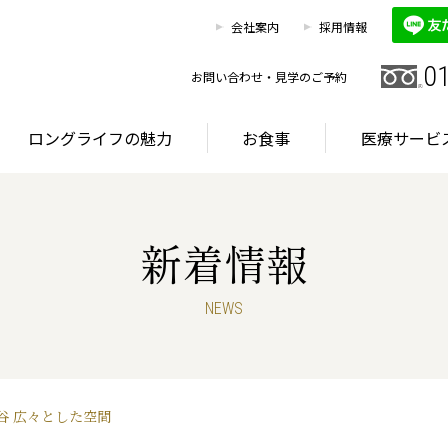
0120
お客様相談室
会社案内
採用情報
HOME
施設を探す
ロングライフの魅力
0
お問い合わせ・見学のご予約
ロングライフの魅力
お食事
医療サービ
新着情報
グライフが選ばれる理由
首都圏・東海エリア
サービス
NEWS
グライフが選ばれる理由
首都圏・東海エリア
サービス
谷 広々とした空間