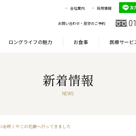
0120
お客様相談室
会社案内
採用情報
HOME
施設を探す
ロングライフの魅力
0
お問い合わせ・見学のご予約
ロングライフの魅力
お食事
医療サービ
新着情報
グライフが選ばれる理由
首都圏・東海エリア
サービス
NEWS
グライフが選ばれる理由
首都圏・東海エリア
サービス
つ🌼咲くやこの花館へ行ってきました