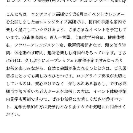
こんにちは。ロングライフ高槻です😊6月のイベントカレンダー
を公開しました📅✨ロングライフ高槻では、梅雨の季節も館内で
楽しく過ごしていただけるよう、さまざまなイベントを予定して
います。麻雀倶楽部🀄、百人一首🎴、七田式学習会📖、健康体操
💪、フラワーアレンジメント🌼、歌声倶楽部🎵など、頭を使う時
間、体を動かす時間、趣味を楽しむ時間がそろっています。さら
に6月は、久しぶりにオープンカフェも開催予定です☕ゆったり
お茶を楽しみながら、自然と会話が生まれるひとときは、ご入居
者様にとっても楽しみのひとつです。ロングライフ高槻が大切に
しているのは、安心だけでなく「楽しみのある暮らし」です🌿高
槻市で落ち着いた老人ホームをお探しの方は、イベント体験や館
内見学も可能ですので、ぜひお気軽にお越しください😊イベン
ト、見学会参加の方は要予約となりますのでお気軽にお問合せく
ださい。