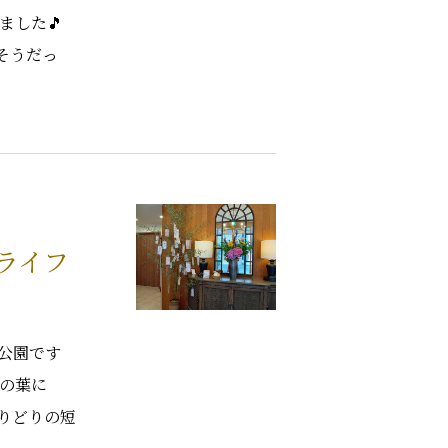
ました🎵
そうだっ
ライフ
公園です
笹の葉に
りどりの短