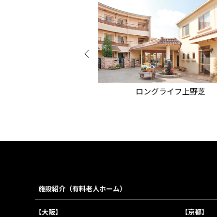
グライフ阿倍野
ロングライフ上野芝
施設紹介（有料老人ホーム）
【大阪】
【京都】