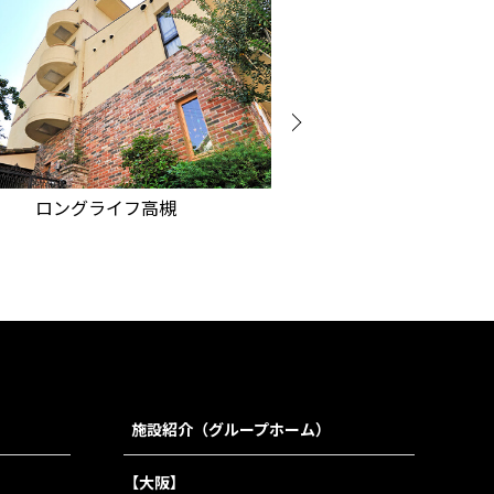
ラビアンロー
ロングライフ高槻
施設紹介（グループホーム）
【大阪】