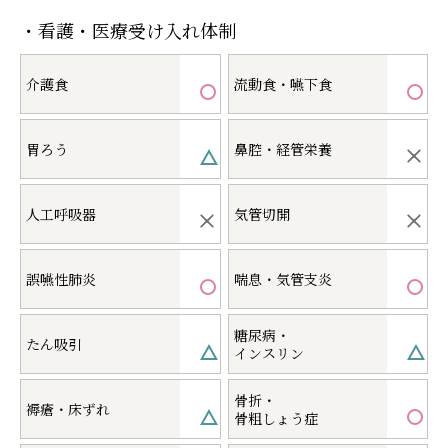
・看護・医療受け入れ体制
介護食
流動食・嚥下食
胃ろう
鼻腔・経管栄養
人工呼吸器
気管切開
誤嚥性肺炎
喘息・気管支炎
糖尿病・
たん吸引
インスリン
骨折・
褥瘡・床ずれ
骨粗しょう症