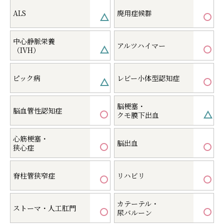
ALS
廃用症候群
中心静脈栄養
アルツハイマー
（IVH）
ピック病
レビー小体型認知症
脳梗塞・
脳血管性認知症
クモ膜下出血
心筋梗塞・
脳出血
狭心症
脊柱管狭窄症
リハビリ
カテーテル・
ストーマ・人工肛門
尿バルーン