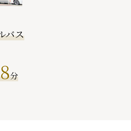
ルバス
8
約
分