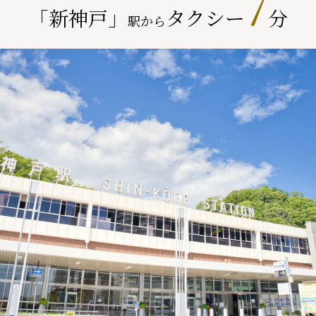
7
「新神戸」
タクシー
分
駅から