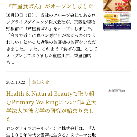
『芦屋食ぱん』がオープンしました
10月10日（日）、当社のグループ会社であるロ
ングライフダイニング株式会社が、京阪沿線牧
野駅前に『芦屋食ぱん』をオープンしました。
「今まで近くに食パン専門店がなかったのでう
れしい」といった近隣のお客様のお声をいただ
きました。 また、これまで『食ぱん道』として
オープンしておりました寝屋川店、香里園店
も...
お知らせ
2021.10.22
Health & Natural Beautyで取り組
むPrimary Walkingについて国立大
学法人筑波大学の研究が始まりまし
た
ロングライフホールディング株式会社は、『人
生１００年時代を素適に生きる』をテーマに取