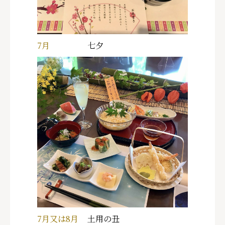
7月
七夕
7月又は8月
土用の丑