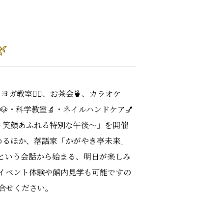

教室🧘‍♀️、お茶会🍵、カラオケ
🐶・科学教室🔬・ネイルハンドケア💅
語 笑顔あふれる特別な午後～」を開催
めるほか、落語家「かがやき亭未来」
という会話から始まる、明日が楽しみ
。イベント体験や館内見学も可能ですの
合せください。