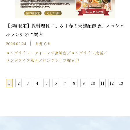
【3組限定】総料理長による「春の天麩羅御膳」スペシャ
ルランチのご案内
2026.02.24
お知らせ
ロングライフ・クイーンズ宮崎台
／
ロングライフ成城
／
ロングライフ葛西
／
ロングライフ梶ヶ谷
1
2
3
4
5
6
7
8
9
10
11
12
13